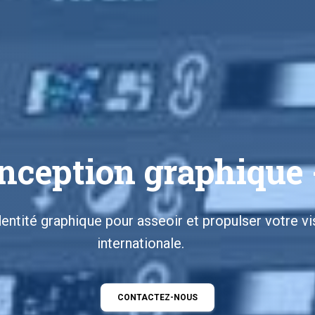
ion graphique -
Con
Numérique
|
ntité graphique pour asseoir et propulser votre visi
internationale.